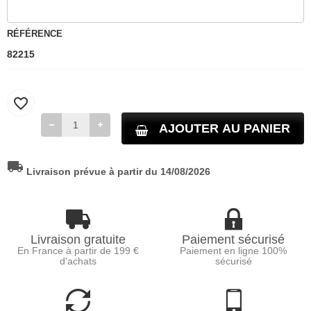
RÉFÉRENCE
82215
favorite_border
AJOUTER AU PANIER
local_shipping
Livraison prévue à partir du 14/08/2026
Livraison gratuite
Paiement sécurisé
En France à partir de 199 €
Paiement en ligne 100%
d'achats
sécurisé