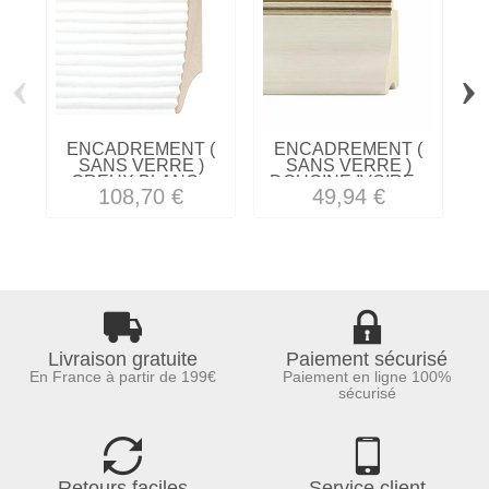
‹
›
ENCADREMENT (
ENCADREMENT (
SANS VERRE )
SANS VERRE )
CREUX BLANC...
DOUCINE IVOIRE...
"
108,70 €
49,94 €
Livraison gratuite
Paiement sécurisé
En France à partir de 199€
Paiement en ligne 100%
sécurisé
Retours faciles
Service client