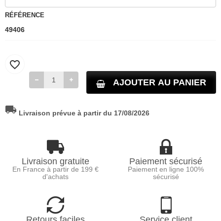
RÉFÉRENCE
49406
favorite_border
AJOUTER AU PANIER
local_shipping
Livraison prévue à partir du 17/08/2026
Livraison gratuite
Paiement sécurisé
En France à partir de 199 €
Paiement en ligne 100%
d'achats
sécurisé
Retours faciles
Service client