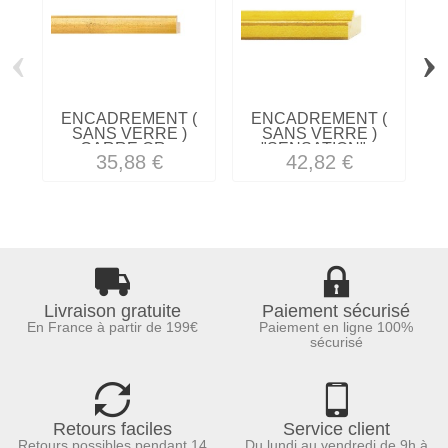
‹
›
ENCADREMENT (
ENCADREMENT (
SANS VERRE )
SANS VERRE )
CARRE OR...
"SENSATION"...
J
35,88 €
42,82 €
Livraison gratuite
Paiement sécurisé
En France à partir de 199€
Paiement en ligne 100%
sécurisé
Retours faciles
Service client
Retours possibles pendant 14
Du lundi au vendredi de 9h à