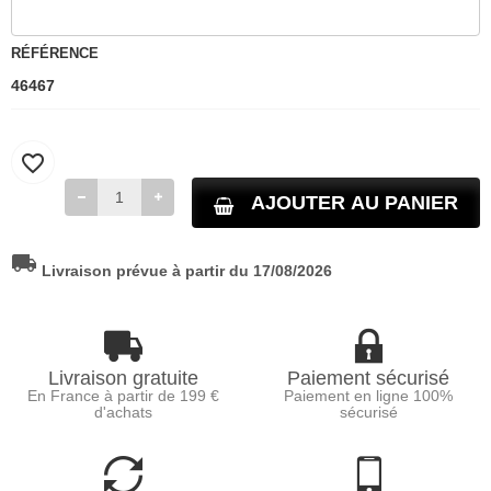
RÉFÉRENCE
46467
favorite_border
AJOUTER AU PANIER
local_shipping
Livraison prévue à partir du 17/08/2026
Livraison gratuite
Paiement sécurisé
En France à partir de 199 €
Paiement en ligne 100%
d'achats
sécurisé