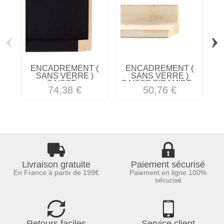
‹
›
ENCADREMENT (
ENCADREMENT (
SANS VERRE )
SANS VERRE )
S
CAISSE...
CAISSE PIRAMIDE...
74,38 €
50,76 €
Livraison gratuite
Paiement sécurisé
En France à partir de 199€
Paiement en ligne 100%
sécurisé
Retours faciles
Service client