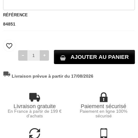
RÉFÉRENCE
84851
favorite_border
AJOUTER AU PANIER
local_shipping
Livraison prévue à partir du 17/08/2026
Livraison gratuite
Paiement sécurisé
En France à partir de 199 €
Paiement en ligne 100%
d'achats
sécurisé