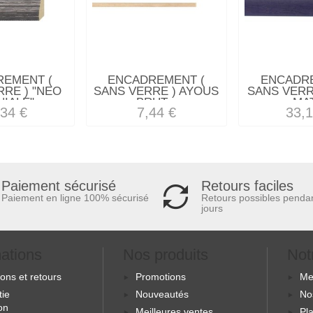
REMENT (
ENCADREMENT (
ENCADRE
RRE ) "NEO
SANS VERRE ) AYOUS
SANS VERR
IALE"...
BRUT...
MAT
,34 €
7,44 €
33,1
Retours faciles
Paiement sécurisé
Retours possibles penda
Paiement en ligne 100% sécurisé
jours
mations
Nos produits
Not
sons et retours
Promotions
Me
tie
Nouveautés
No
ion
Meilleures ventes
Pla