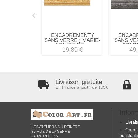
‹
ENCADREMENT (
ENCAD
SANS VERRE ) MARIE-
SANS VE
LOUISE OR...
COLON
19,80 €
49
Livraison gratuite
En France à partir de 199€
Infor
Livrai
LES ATELIERS DU PEINTRE
Garan
30 RUE DE LA SERRE
satisfact
34320 ROUJAN