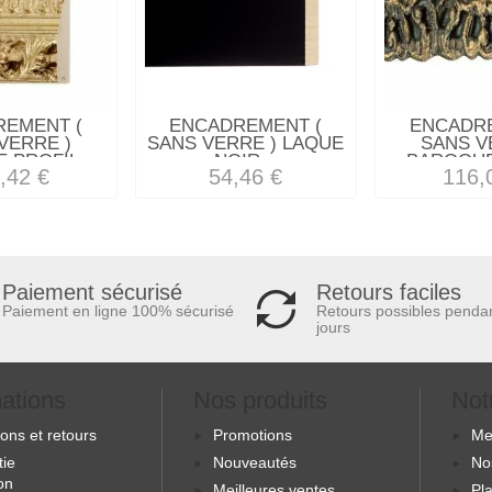
REMENT (
ENCADREMENT (
ENCADRE
VERRE )
SANS VERRE ) LAQUE
SANS V
 PROFIL...
NOIR...
BAROQUE 
,42 €
54,46 €
116,
Retours faciles
Paiement sécurisé
Retours possibles penda
Paiement en ligne 100% sécurisé
jours
mations
Nos produits
Not
sons et retours
Promotions
Me
tie
Nouveautés
No
ion
Meilleures ventes
Pla