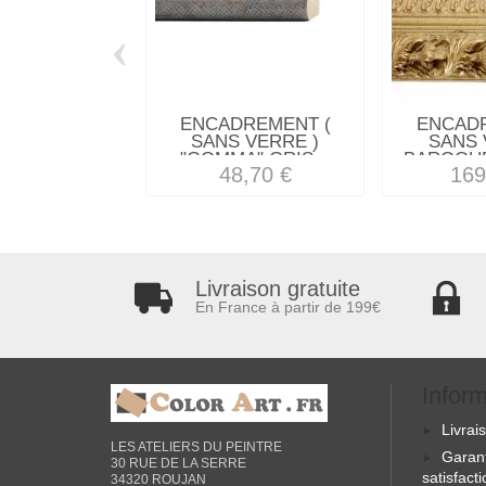
‹
ENCADREMENT (
ENCAD
SANS VERRE )
SANS 
"GOMMA" GRIS...
BAROQUE
48,70 €
169
Livraison gratuite
En France à partir de 199€
Infor
Livrai
LES ATELIERS DU PEINTRE
Garan
30 RUE DE LA SERRE
satisfact
34320 ROUJAN