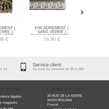
›
MENT (
ENCADREMENT (
ENCADREM
ERRE )
SANS VERRE )
SANS VE
VERT...
BAROQUE DECAPE...
"RIGOLET
06 €
74,90 €
48,29
Service client
nt 14
Du lundi au vendredi de 9h à 18h
re société
Contactez-nous
30 RUE DE LA SERRE
ntions légales
34320 ROUJAN
s magasins
France
n du site