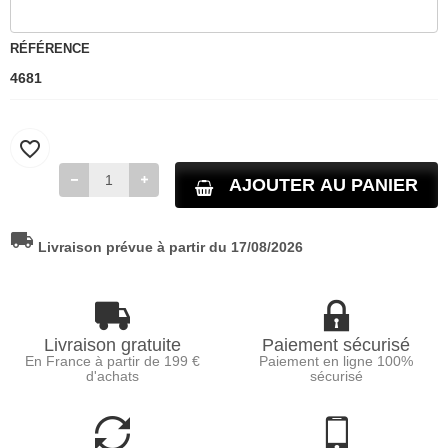
RÉFÉRENCE
4681
favorite_border
AJOUTER AU PANIER
local_shipping
Livraison prévue à partir du 17/08/2026
Livraison gratuite
Paiement sécurisé
En France à partir de 199 €
Paiement en ligne 100%
d'achats
sécurisé