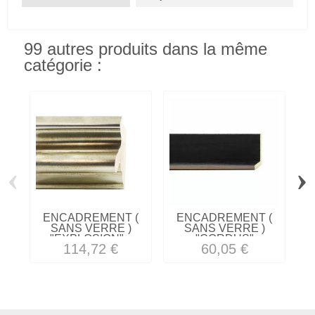
99 autres produits dans la même
catégorie :
‹
›
ENCADREMENT (
ENCADREMENT (
SANS VERRE )
SANS VERRE )
"EXPLOSION"...
"CORDUS"
114,72 €
60,05 €
CAISSE...