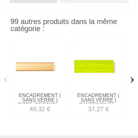
99 autres produits dans la même
catégorie :
‹
›
ENCADREMENT (
ENCADREMENT (
SANS VERRE )
SANS VERRE )
DORE (SECTION...
"MARTINIQUE"...
B
49,32 €
37,27 €