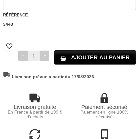
RÉFÉRENCE
3443
favorite_border
AJOUTER AU PANIER
local_shipping
Livraison prévue à partir du 17/08/2026
Livraison gratuite
Paiement sécurisé
En France à partir de 199 €
Paiement en ligne 100%
d'achats
sécurisé