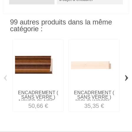
99 autres produits dans la même
catégorie :
‹
›
ENCADREMENT (
ENCADREMENT (
SANS VERRE )
SANS VERRE )
NOYER CLAIRE...
"SOLID WOOD"...
V
50,66 €
35,35 €