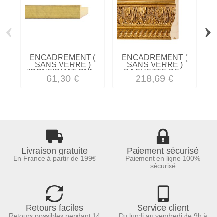
‹
›
ENCADREMENT (
ENCADREMENT (
SANS VERRE )
SANS VERRE )
"CONFIRMATION"...
BAGUETTE DE...
61,30 €
218,69 €
Livraison gratuite
Paiement sécurisé
En France à partir de 199€
Paiement en ligne 100%
sécurisé
Retours faciles
Service client
Retours possibles pendant 14
Du lundi au vendredi de 9h à