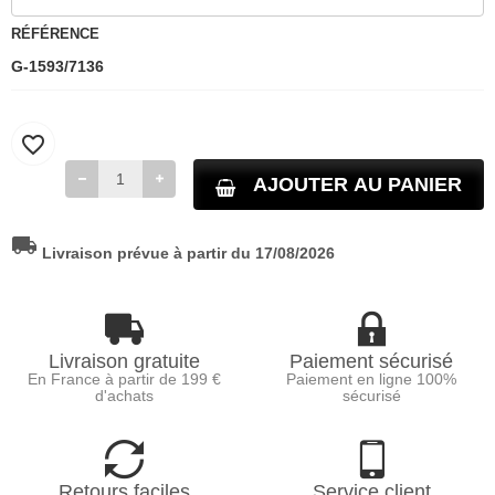
RÉFÉRENCE
G-1593/7136
favorite_border
AJOUTER AU PANIER
local_shipping
Livraison prévue à partir du 17/08/2026
Livraison gratuite
Paiement sécurisé
En France à partir de 199 €
Paiement en ligne 100%
d'achats
sécurisé
Retours faciles
Service client