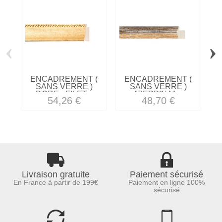
‹
›
ENCADREMENT (
ENCADREMENT (
SANS VERRE )
SANS VERRE )
DORE - FILET...
"ZEPPINA"...
C
54,26 €
48,70 €
Livraison gratuite
Paiement sécurisé
En France à partir de 199€
Paiement en ligne 100%
sécurisé