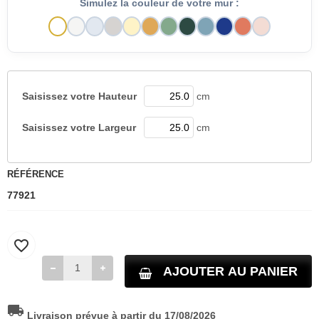
Simulez la couleur de votre mur :
Saisissez votre
Hauteur
cm
Saisissez votre
Largeur
cm
RÉFÉRENCE
77921
favorite_border
AJOUTER AU PANIER
local_shipping
Livraison prévue à partir du 17/08/2026