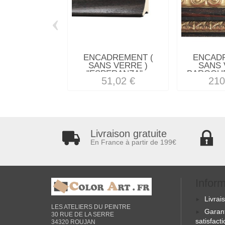
‹
ENCADREMENT (
ENCAD
SANS VERRE )
SANS 
"ESPERANZA"...
BAROQUE
51,02 €
210
Livraison gratuite
En France à partir de 199€
Infor
Livrai
LES ATELIERS DU PEINTRE
Garan
30 RUE DE LA SERRE
satisfact
34320 ROUJAN