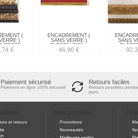
REMENT (
ENCADREMENT (
ENCADRE
VERRE )
SANS VERRE )
SANS V
 PROFIL...
"NOSTALGIE"...
PLÂTRE
,74 €
46,90 €
92,3
Retours faciles
Paiement sécurisé
Retours possibles penda
Paiement en ligne 100% sécurisé
jours
mations
Nos produits
Not
sons et retours
Promotions
Me
tie
Nouveautés
No
ion
Meilleures ventes
Pla