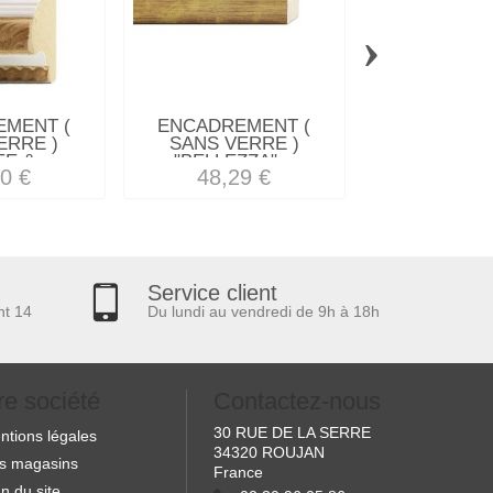
›
MENT (
ENCADREMENT (
ENCADREM
ERRE )
SANS VERRE )
SANS VE
E &...
"BELLEZZA"...
"NOSTALG
0 €
48,29 €
46,90
Service client
nt 14
Du lundi au vendredi de 9h à 18h
re société
Contactez-nous
30 RUE DE LA SERRE
ntions légales
34320 ROUJAN
s magasins
France
n du site