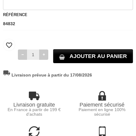
RÉFÉRENCE
84832
favorite_border
AJOUTER AU PANIER
local_shipping
Livraison prévue à partir du 17/08/2026
Livraison gratuite
Paiement sécurisé
En France à partir de 199 €
Paiement en ligne 100%
d'achats
sécurisé