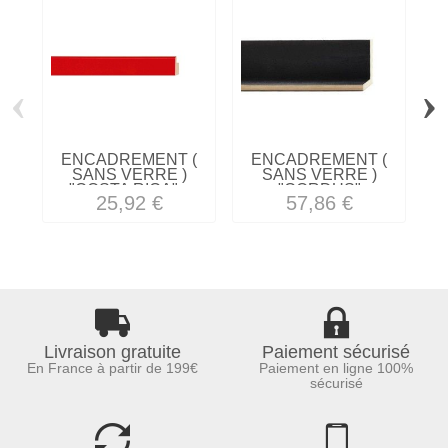
‹
›
ENCADREMENT (
ENCADREMENT (
SANS VERRE )
SANS VERRE )
"COSTA RICA"...
"CORDUS"
25,92 €
57,86 €
CAISSE...
Livraison gratuite
Paiement sécurisé
En France à partir de 199€
Paiement en ligne 100%
sécurisé