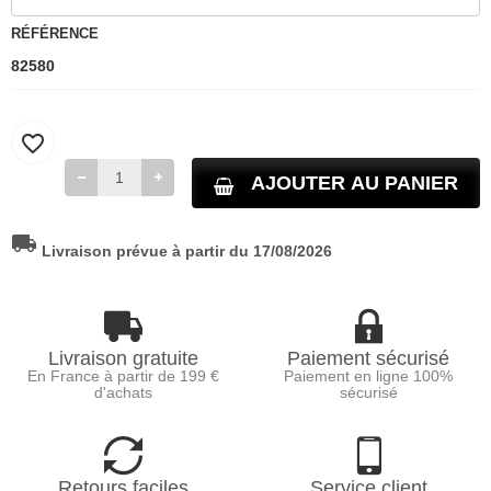
RÉFÉRENCE
82580
favorite_border
AJOUTER AU PANIER
local_shipping
Livraison prévue à partir du 17/08/2026
Livraison gratuite
Paiement sécurisé
En France à partir de 199 €
Paiement en ligne 100%
d'achats
sécurisé
Retours faciles
Service client