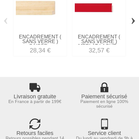
‹
›
ENCADREMENT (
ENCADREMENT (
SANS VERRE )
SANS VERRE )
CAISSE...
MEPLAT LAQUE...
28,34 €
32,57 €
Livraison gratuite
Paiement sécurisé
En France à partir de 199€
Paiement en ligne 100%
sécurisé
Retours faciles
Service client
Retours possibles pendant 14
Du lundi au vendredi de 9h à