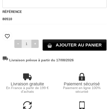
RÉFÉRENCE
80510
favorite_border
AJOUTER AU PANIER
local_shipping
Livraison prévue à partir du 17/08/2026
Livraison gratuite
Paiement sécurisé
En France à partir de 199 €
Paiement en ligne 100%
d'achats
sécurisé