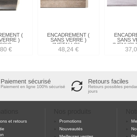
REMENT (
ENCADREMENT (
ENCADRE
VERRE )
SANS VERRE )
SANS V
SSIC...
"METALLO"...
"VENUS" 
,80 €
48,24 €
37,0
Retours faciles
Paiement sécurisé
Retours possibles penda
Paiement en ligne 100% sécurisé
jours
mations
Nos produits
Not
sons et retours
Promotions
Me
tie
Nouveautés
No
ion
Meilleures ventes
Pla