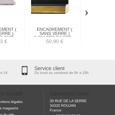
›
MENT (
ENCADREMENT (
ENCADREM
ERRE )
SANS VERRE )
SANS VE
PLOMB...
"LOUVRE" CAISSE...
"COLORBO
3 €
50,90 €
43,63
Service client
nt 14
Du lundi au vendredi de 9h à 18h
re société
Contactez-nous
30 RUE DE LA SERRE
ntions légales
34320 ROUJAN
s magasins
France
n du site