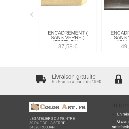
‹
ENCADREMENT (
ENCAD
SANS VERRE )
SANS 
"ESSENZA"...
"CLA
37,58 €
49
Livraison gratuite
En France à partir de 199€
Infor
Livrai
LES ATELIERS DU PEINTRE
Garan
30 RUE DE LA SERRE
satisfact
34320 ROUJAN