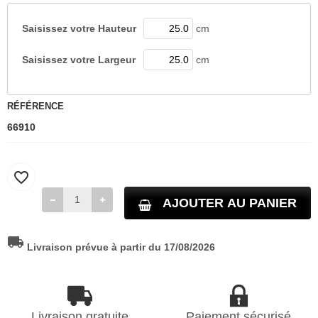
Saisissez votre
Hauteur
cm
Saisissez votre
Largeur
cm
RÉFÉRENCE
66910
favorite_border
AJOUTER AU PANIER
local_shipping
Livraison prévue à partir du 17/08/2026
Livraison gratuite
Paiement sécurisé