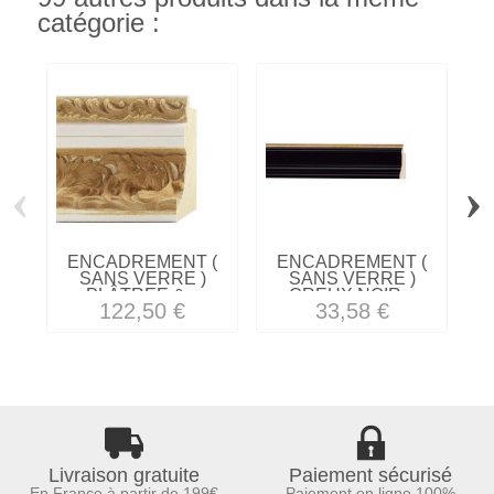
catégorie :
‹
›
ENCADREMENT (
ENCADREMENT (
SANS VERRE )
SANS VERRE )
PLÂTREE &...
CREUX NOIR...
122,50 €
33,58 €
Livraison gratuite
Paiement sécurisé
En France à partir de 199€
Paiement en ligne 100%