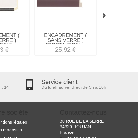
›
MENT (
ENCADREMENT (
ENCADREM
ERRE )
SANS VERRE )
SANS VE
OX"...
"COSTA RICA"...
"CIGALE" C
3 €
25,92 €
23,47
Service client
nt 14
Du lundi au vendredi de 9h à 18h
re société
Contactez-nous
30 RUE DE LA SERRE
ntions légales
34320 ROUJAN
s magasins
France
n du site