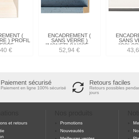
REMENT (
ENCADREMENT (
ENCADRE
RE ) PROFIL
SANS VERRE )
SANS V
ERSE...
"MONET" CAISSE...
"COLORB
,40 €
52,94 €
43,6
Retours faciles
Paiement sécurisé
Retours possibles penda
Paiement en ligne 100% sécurisé
jours
mations
Nos produits
Not
sons et retours
Promotions
Me
tie
Nouveautés
No
ion
Meilleures ventes
Pla