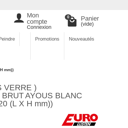
Mon
Panier
0
compte
(vide)
Connexion
Peindre
Promotions
Nouveautés
H mm))
 VERRE )
T BRUT AYOUS BLANC
0 (L X H mm))