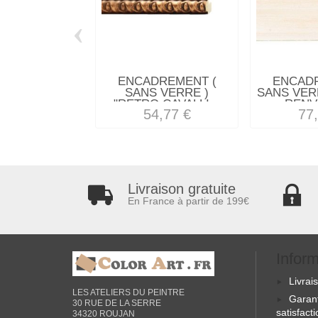
‹
ENCADREMENT (
ENCAD
SANS VERRE )
SANS VER
"RETRO CAVALLI...
RENV
54,77 €
77
Livraison gratuite
En France à partir de 199€
Infor
Livrai
LES ATELIERS DU PEINTRE
Garan
30 RUE DE LA SERRE
satisfact
34320 ROUJAN