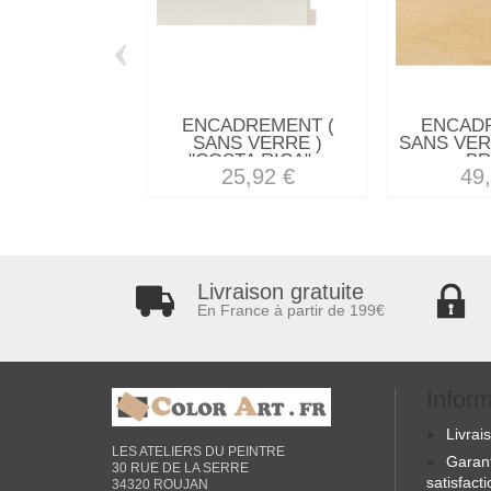
‹
ENCADREMENT (
ENCAD
SANS VERRE )
SANS VER
"COSTA RICA"...
BR
25,92 €
49
Livraison gratuite
En France à partir de 199€
Infor
Livrai
LES ATELIERS DU PEINTRE
Garan
30 RUE DE LA SERRE
satisfact
34320 ROUJAN