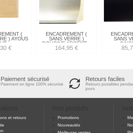
REMENT (
ENCADREMENT (
ENCADRE
RE ) AYOUS
SANS VERRE )
SANS V
UT...
DOUCINE ARGENT...
CAISS
,30 €
164,95 €
85,7
Retours faciles
Paiement sécurisé
Retours possibles penda
Paiement en ligne 100% sécurisé
jours
mations
Nos produits
Not
sons et retours
Promotions
Me
tie
Nouveautés
No
ion
Meilleures ventes
Pla