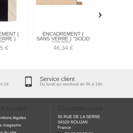
›
MENT (
ENCADREMENT (
ENCADREM
ERRE )
SANS VERRE ) "SOLID
SANS VERRE 
E...
WOOD"...
INCLINE
5 €
46,34 €
82,37
Service client
nt 14
Du lundi au vendredi de 9h à 18h
re société
Contactez-nous
30 RUE DE LA SERRE
ntions légales
34320 ROUJAN
s magasins
France
n du site