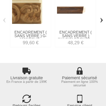
‹
›
ENCADREMENT (
ENCADREMENT (
SANS VERRE ) G-
SANS VERRE )
1593/BRUT...
"MAGIC" BRONZE...
99,60 €
48,29 €
Livraison gratuite
Paiement sécurisé
En France à partir de 199€
Paiement en ligne 100%
sécurisé
Retours faciles
Service client