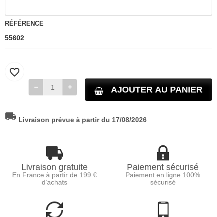
RÉFÉRENCE
55602
favorite_border
AJOUTER AU PANIER
local_shipping
Livraison prévue à partir du 17/08/2026
Livraison gratuite
Paiement sécurisé
En France à partir de 199 €
Paiement en ligne 100%
d'achats
sécurisé