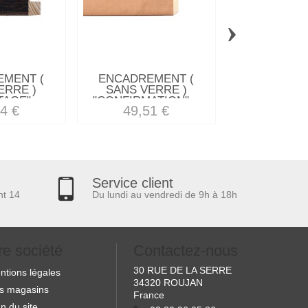
›
MENT (
ENCADREMENT (
ENCADREM
ERRE )
SANS VERRE )
SANS VE
AGE"...
"CONFIRMATION"...
"METALLI
4 €
49,51 €
45,38
Service client
nt 14
Du lundi au vendredi de 9h à 18h
re société
Contactez-nous
30 RUE DE LA SERRE
ntions légales
34320 ROUJAN
s magasins
France
n du site