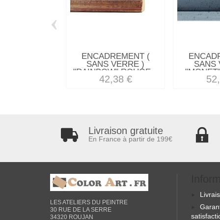
‹
ENCADREMENT (
ENCAD
SANS VERRE )
SANS 
"RAINBOW" ROUGE...
"MONET"
42,38 €
52
Livraison gratuite
En France à partir de 199€
Infor
Livrai
LES ATELIERS DU PEINTRE
Garan
30 RUE DE LA SERRE
satisfact
34320 ROUJAN