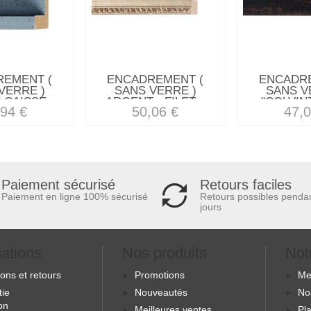
REMENT (
ENCADREMENT (
ENCADRE
VERRE )
SANS VERRE )
SANS V
 CAISSE...
ARGENT - FILET...
"COLVINT
,94 €
50,06 €
47,0
Retours faciles
Paiement sécurisé
Retours possibles penda
Paiement en ligne 100% sécurisé
jours
mations
Nos produits
Not
sons et retours
Promotions
Me
tie
Nouveautés
No
ion
Meilleures ventes
Pla