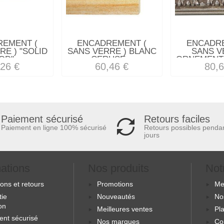
REMENT (
ENCADREMENT (
ENCADRE
RE ) "SOLID
SANS VERRE ) BLANC
SANS V
D"...
CERUSE...
ORNEMENT 
,26 €
60,46 €
80,6
Retours faciles
Paiement sécurisé
Retours possibles penda
Paiement en ligne 100% sécurisé
jours
mations
Nos produits
Not
sons et retours
Promotions
Me
tie
Nouveautés
No
ion
Meilleures ventes
Pla
ent sécurisé
Nos marques
Co