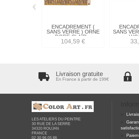
‹
ENCADREMENT (
ENCAD
SANS VERRE ) ORNE
SANS VER
DORE CLAIR...
WOO
104,59 €
33
Livraison gratuite
En France à partir de 199€
Infor
Livrai
LES ATELIERS DU PEINTRE
Garan
30 RUE DE LA SERRE
satisfact
34320 ROUJAN
FRANCE
Paiem
02 30 96 05 86