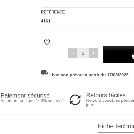
RÉFÉRENCE
4161
favorite_border
local_shipping
Livraison prévue à partir du 17/08/2026
Retours faciles
Paiement sécurisé
Retours possibles penda
Paiement en ligne 100% sécurisé
jours
Fiche techn