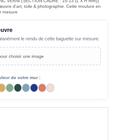
 VERNI (SECTION CADRE : 15-13 (L X H mm))
œuvre d'art, toile & photographie. Cette moulure en
ur mesure
œuvre
ntanément le rendu de cette baguette sur mesure.
 pour choisir une image
uleur de votre mur :