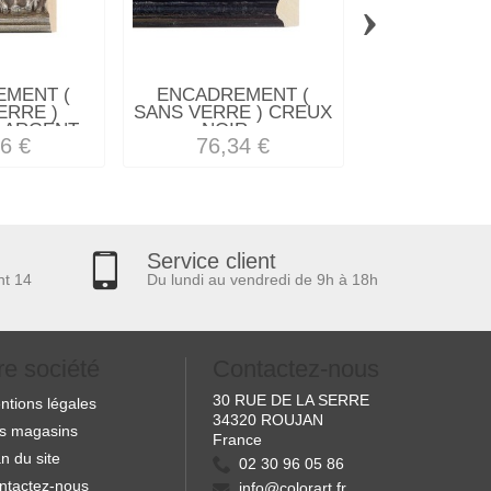
›
MENT (
ENCADREMENT (
ENCADREM
ERRE )
SANS VERRE ) CREUX
SANS VE
ARGENT...
NOIR...
MEPLAT LA
6 €
76,34 €
32,57
Service client
nt 14
Du lundi au vendredi de 9h à 18h
re société
Contactez-nous
30 RUE DE LA SERRE
ntions légales
34320 ROUJAN
s magasins
France
n du site
02 30 96 05 86
ntactez-nous
info@colorart.fr