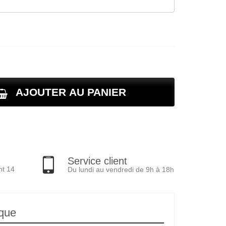
AJOUTER AU PANIER
Service client
nt 14
Du lundi au vendredi de 9h à 18h
ique