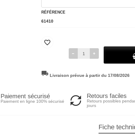
RÉFÉRENCE
61410
favorite_border
local_shipping
Livraison prévue à partir du 17/08/2026
Retours faciles
Paiement sécurisé
Retours possibles penda
Paiement en ligne 100% sécurisé
jours
Fiche techn