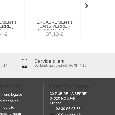
›
MENT (
ENCADREMENT (
ENCADREM
ERRE )
SANS VERRE )
SANS VE
LE...
"ESSENZIALE"...
"SAUTEREL
4 €
37,13 €
15,46
Service client
nt 14
Du lundi au vendredi de 9h à 18h
re société
Contactez-nous
30 RUE DE LA SERRE
ntions légales
34320 ROUJAN
s magasins
France
n du site
02 30 96 05 86
ntactez-nous
info@colorart.fr