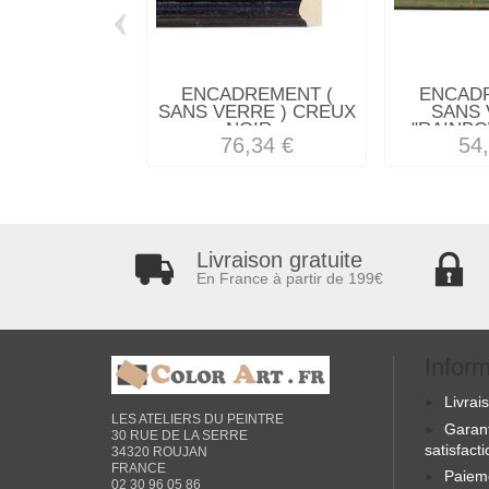
‹
ENCADREMENT (
ENCAD
SANS VERRE ) CREUX
SANS 
NOIR...
"RAINBO
76,34 €
54
Livraison gratuite
En France à partir de 199€
Infor
Livrai
LES ATELIERS DU PEINTRE
Garan
30 RUE DE LA SERRE
satisfact
34320 ROUJAN
FRANCE
Paiem
02 30 96 05 86