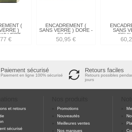
REMENT (
ENCADREMENT (
ENCADRE
VERRE )
SANS VERRE ) DORE -
SANS V
W" VERT...
FILET...
FEUIL
,77 €
50,95 €
60,2
Retours faciles
Paiement sécurisé
Retours possibles penda
Paiement en ligne 100% sécurisé
jours
mations
Nos produits
Not
sons et retours
Promotions
Me
tie
Nouveautés
No
ion
Meilleures ventes
Pla
ent sécurisé
Nos marques
Co