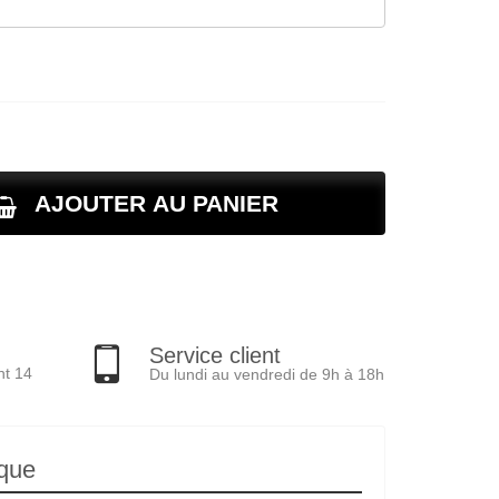
AJOUTER AU PANIER
Service client
nt 14
Du lundi au vendredi de 9h à 18h
ique