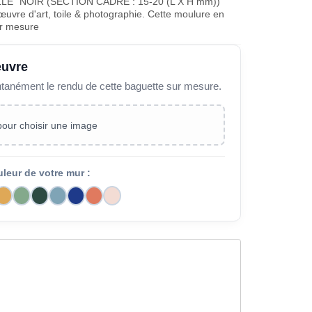
E" NOIR (SECTION CADRE : 15-20 (L X H mm))
œuvre d'art, toile & photographie. Cette moulure en
ur mesure
œuvre
ntanément le rendu de cette baguette sur mesure.
 pour choisir une image
uleur de votre mur :