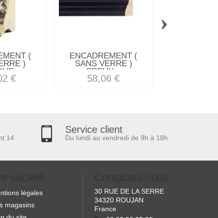
›
MENT (
ENCADREMENT (
ENCADREM
ERRE )
SANS VERRE )
SANS VERRE 
UE...
CREUX...
WOOD"
02 €
58,06 €
27,74
Service client
nt 14
Du lundi au vendredi de 9h à 18h
re société
Contactez-nous
30 RUE DE LA SERRE
ntions légales
34320 ROUJAN
s magasins
France
n du site