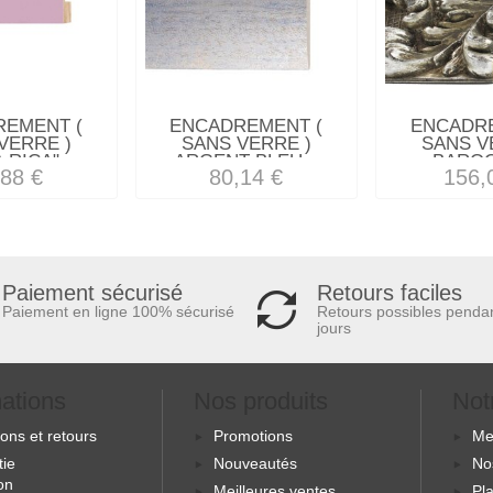
REMENT (
ENCADREMENT (
ENCADRE
VERRE )
SANS VERRE )
SANS V
 RICA"...
ARGENT BLEU...
BAROQ
,88 €
80,14 €
156,
Retours faciles
Paiement sécurisé
Retours possibles penda
Paiement en ligne 100% sécurisé
jours
mations
Nos produits
Not
sons et retours
Promotions
Me
tie
Nouveautés
No
ion
Meilleures ventes
Pla