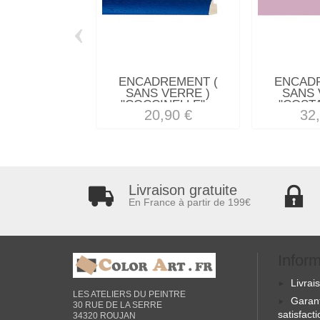
‹
ENCADREMENT (
ENCAD
SANS VERRE )
SANS 
"COCCINELLE"...
"COSTA
20,90 €
32
Livraison gratuite
En France à partir de 199€
Infor
Livrai
LES ATELIERS DU PEINTRE
Garan
30 RUE DE LA SERRE
satisfact
34320 ROUJAN