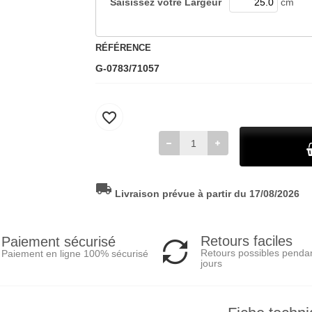
Saisissez votre
Largeur
cm
RÉFÉRENCE
G-0783/71057
favorite_border
local_shipping
Livraison prévue à partir du 17/08/2026
Retours faciles
Paiement sécurisé
Retours possibles penda
Paiement en ligne 100% sécurisé
jours