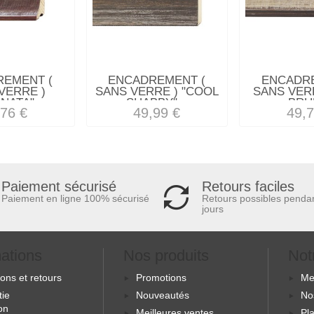
REMENT (
ENCADREMENT (
ENCADRE
VERRE )
SANS VERRE ) "COOL
SANS VERR
NATA"...
SHABBY"...
BRUN
,76 €
49,99 €
49,7
Retours faciles
Paiement sécurisé
Retours possibles penda
Paiement en ligne 100% sécurisé
jours
mations
Nos produits
Not
sons et retours
Promotions
Me
tie
Nouveautés
No
ion
Meilleures ventes
Pla