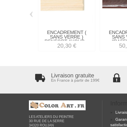
‹
ENCADREMENT (
ENCAD
SANS VERRE )
SANS 
RENFORT AYOUS...
"RAFFI
20,30 €
50
Livraison gratuite
En France à partir de 199€
Infor
Livrai
LES ATELIERS DU PEINTRE
Garan
30 RUE DE LA SERRE
satisfact
34320 ROUJAN