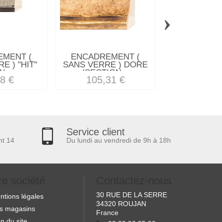
›
MENT (
ENCADREMENT (
ENCADREM
E ) "HIT"
SANS VERRE ) DORE
SANS VE
...
(SECTION...
"METALLI
8 €
105,31 €
45,38
Service client
nt 14
Du lundi au vendredi de 9h à 18h
re société
Contactez-nous
30 RUE DE LA SERRE
ntions légales
34320 ROUJAN
s magasins
France
n du site