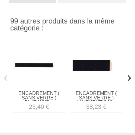
99 autres produits dans la même
catégorie :
‹
›
ENCADREMENT (
ENCADREMENT (
SANS VERRE )
SANS VERRE )
PLAT NOIR...
"AUTHENTICA"...
23,40 €
38,23 €