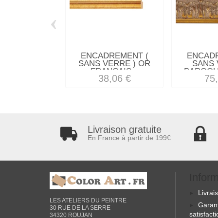
‹
ENCADREMENT (
ENCAD
SANS VERRE ) OR
SANS 
FRANCAIS...
BAROQU
38,06 €
75
Livraison gratuite
En France à partir de 199€
Infor
Livrai
LES ATELIERS DU PEINTRE
Garan
30 RUE DE LA SERRE
satisfact
34320 ROUJAN