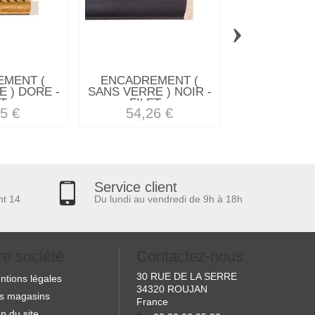
›
MENT (
ENCADREMENT (
ENCADREM
 ) DORE -
SANS VERRE ) NOIR -
SANS VERR
T...
FILET...
1594/BRU
5 €
54,26 €
60,74
Service client
nt 14
Du lundi au vendredi de 9h à 18h
re société
Contactez-nous
30 RUE DE LA SERRE
ntions légales
34320 ROUJAN
s magasins
France
n du site