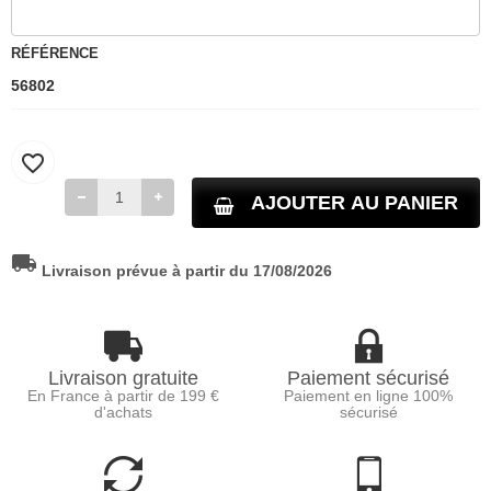
RÉFÉRENCE
56802
favorite_border
AJOUTER AU PANIER
local_shipping
Livraison prévue à partir du 17/08/2026
Livraison gratuite
Paiement sécurisé
En France à partir de 199 €
Paiement en ligne 100%
d'achats
sécurisé