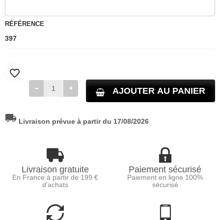
RÉFÉRENCE
397
favorite_border
AJOUTER AU PANIER
local_shipping
Livraison prévue à partir du 17/08/2026
Livraison gratuite
Paiement sécurisé
En France à partir de 199 €
Paiement en ligne 100%
d'achats
sécurisé