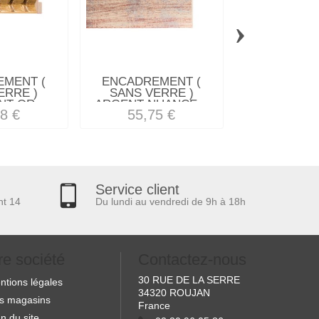
›
MENT (
ENCADREMENT (
ENCADREM
ERRE )
SANS VERRE )
SANS VE
T OR...
ARGENT NUANCE...
ARGENT (SE
8 €
55,75 €
105,3
Service client
nt 14
Du lundi au vendredi de 9h à 18h
re société
Contactez-nous
30 RUE DE LA SERRE
ntions légales
34320 ROUJAN
s magasins
France
n du site