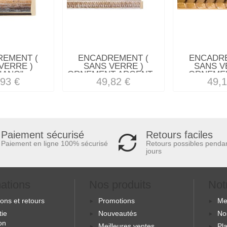
REMENT (
ENCADREMENT (
ENCADRE
VERRE )
SANS VERRE )
SANS V
IANO"...
ORNEMENT ARGENT...
ORNEMEN
,93 €
49,82 €
49,1
Retours faciles
Paiement sécurisé
Retours possibles penda
Paiement en ligne 100% sécurisé
jours
mations
Nos produits
Not
sons et retours
Promotions
Me
tie
Nouveautés
No
ion
Meilleures ventes
Pla