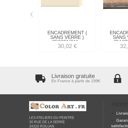
‹
ENCADREMENT (
ENCAD
SANS VERRE )
SANS 
"ESSENZA"...
"BAST
30,02 €
32
Livraison gratuite
En France à partir de 199€
Infor
Livrai
LES ATELIERS DU PEINTRE
Garan
30 RUE DE LA SERRE
satisfact
34320 ROUJAN