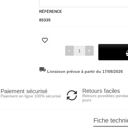
RÉFÉRENCE
85335
favorite_border
local_shipping
Livraison prévue à partir du 17/08/2026
Retours faciles
Paiement sécurisé
Retours possibles penda
Paiement en ligne 100% sécurisé
jours
Fiche techn