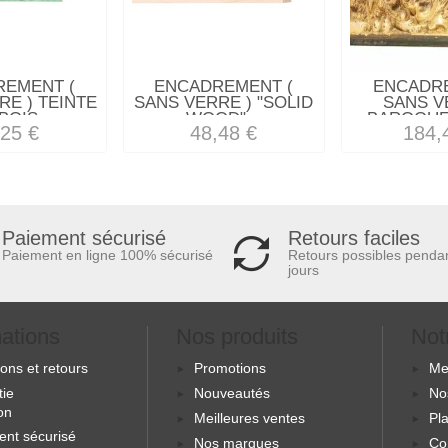
REMENT (
ENCADREMENT (
ENCADRE
RE ) TEINTE
SANS VERRE ) "SOLID
SANS V
BOIS...
WOOD"...
BAROQUE 
,25 €
48,48 €
184,
Retours faciles
Paiement sécurisé
Retours possibles penda
Paiement en ligne 100% sécurisé
jours
mations
Nos produits
Not
sons et retours
Promotions
Me
tie
Nouveautés
No
ion
Meilleures ventes
Pla
ent sécurisé
Nos marques
Co