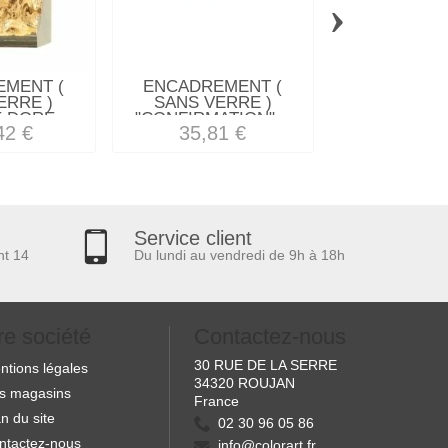
›
MENT (
ENCADREMENT (
ENCADREM
ERRE )
SANS VERRE )
SANS VE
DORE...
"CONFIRMATION"...
BAROQUE N
42 €
35,81 €
60,22
Service client
nt 14
Du lundi au vendredi de 9h à 18h
re société
Contactez-nous
30 RUE DE LA SERRE
ntions légales
34320 ROUJAN
s magasins
France
n du site
02 30 96 05 86
ntactez-nous
info@colorart.fr