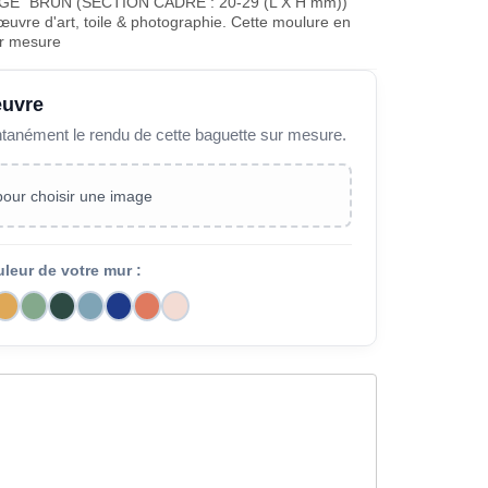
E" BRUN (SECTION CADRE : 20-29 (L X H mm))
œuvre d'art, toile & photographie. Cette moulure en
ur mesure
œuvre
ntanément le rendu de cette baguette sur mesure.
 pour choisir une image
uleur de votre mur :