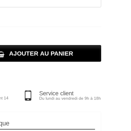
AJOUTER AU PANIER
Service client
nt 14
Du lundi au vendredi de 9h à 18h
ique