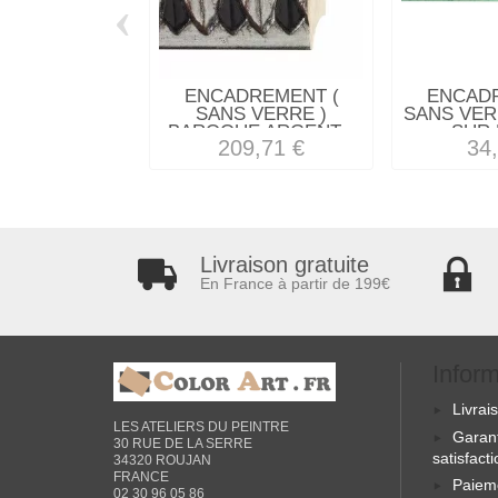
‹
ENCADREMENT (
ENCAD
SANS VERRE )
SANS VER
BAROQUE ARGENT...
SUR 
209,71 €
34
Livraison gratuite
En France à partir de 199€
Infor
Livrai
LES ATELIERS DU PEINTRE
Garan
30 RUE DE LA SERRE
satisfact
34320 ROUJAN
FRANCE
Paiem
02 30 96 05 86