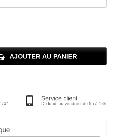
AJOUTER AU PANIER
Service client
nt 14
Du lundi au vendredi de 9h à 18h
ique