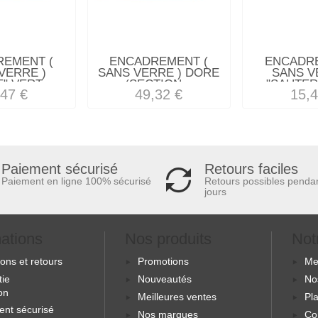
REMENT (
ENCADREMENT (
ENCADRE
VERRE )
SANS VERRE ) DORE
SANS V
" VERT...
(SECTION...
"SAUTERE
,47 €
49,32 €
15,4
Retours faciles
Paiement sécurisé
Retours possibles penda
Paiement en ligne 100% sécurisé
jours
mations
Nos produits
Not
sons et retours
Promotions
Me
tie
Nouveautés
No
ion
Meilleures ventes
Pla
ent sécurisé
Nos marques
Co