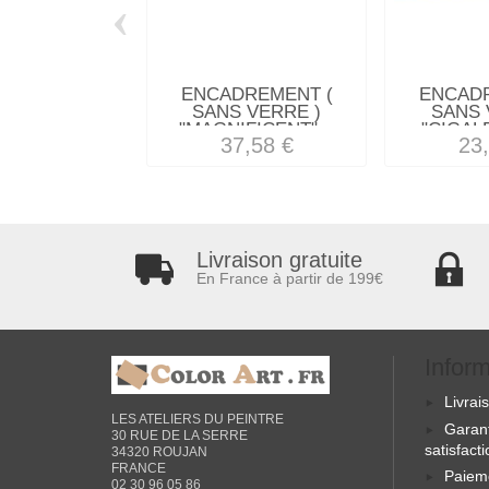
‹
ENCADREMENT (
ENCAD
SANS VERRE )
SANS 
"MAGNIFICENT"...
"CIGALE
37,58 €
23
Livraison gratuite
En France à partir de 199€
Infor
Livrai
LES ATELIERS DU PEINTRE
Garan
30 RUE DE LA SERRE
satisfact
34320 ROUJAN
FRANCE
Paiem
02 30 96 05 86