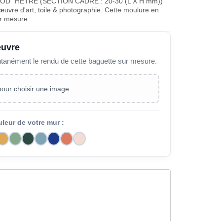
D" HÊTRE (SECTION CADRE : 20-30 (L X H mm))
œuvre d'art, toile & photographie. Cette moulure en
ur mesure
œuvre
ntanément le rendu de cette baguette sur mesure.
 pour choisir une image
uleur de votre mur :