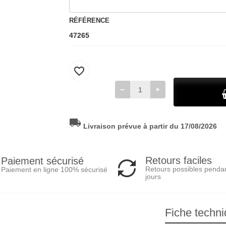
RÉFÉRENCE
47265
favorite_border
local_shipping
Livraison prévue à partir du 17/08/2026
Retours faciles
Paiement sécurisé
Retours possibles penda
Paiement en ligne 100% sécurisé
jours
Fiche techn