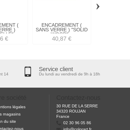
›
MENT (
ENCADREMENT (
ENCADREM
ERRE )
SANS VERRE ) "SOLID
SANS VE
LLE"...
WOOD"...
CERISE A
6 €
40,87 €
61,75
Service client
nt 14
Du lundi au vendredi de 9h à 18h
re société
Contactez-nous
30 RUE DE LA SERRE
ntions légales
34320 ROUJAN
s magasins
France
n du site
02 30 96 05 86
ntactez-nous
info@colorart.fr