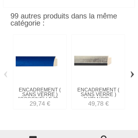
99 autres produits dans la même
catégorie :
‹
›
ENCADREMENT (
ENCADREMENT (
SANS VERRE )
SANS VERRE )
"COCCINELLE 2"...
"HIT" NOIR...
29,74 €
49,78 €