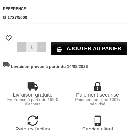
RÉFÉRENCE
G-1727/5000
favorite_border
AJOUTER AU PANIER
local_shipping
Livraison prévue à partir du 14/08/2026
Livraison gratuite
Paiement sécurisé
En France à partir de 199 €
Paiement en ligne 100%
d'achats
sécurisé
Retours faciles
Service client