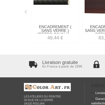
‹
ENCADREMENT (
ENCAD
SANS VERRE )
SANS VER
"RETRO CAVALLI...
GREN
49,44 €
83
Livraison gratuite
En France à partir de 199€
Infor
Livrai
LES ATELIERS DU PEINTRE
Garan
30 RUE DE LA SERRE
satisfact
34320 ROUJAN