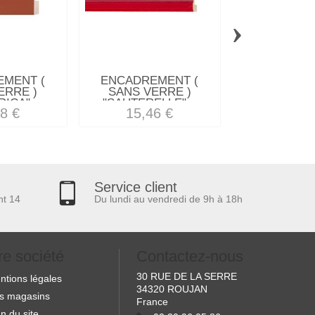
›
MENT (
ENCADREMENT (
ENCADREM
ERRE )
SANS VERRE )
SANS VE
ICA"...
"SAUTERELLE"...
"GLORIA" C
8 €
15,46 €
61,30
Service client
nt 14
Du lundi au vendredi de 9h à 18h
re société
Contactez-nous
30 RUE DE LA SERRE
ntions légales
34320 ROUJAN
s magasins
France
n du site