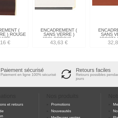
REMENT (
ENCADREMENT (
ENCADRE
RE ) ROUGE
SANS VERRE )
SANS V
ADE...
"COLORBOX"...
"COSTA R
,16 €
43,63 €
32,8
Retours faciles
Paiement sécurisé
Retours possibles penda
Paiement en ligne 100% sécurisé
jours
mations
Nos produits
Not
sons et retours
Promotions
Me
tie
Nouveautés
No
ion
Meilleures ventes
Pla