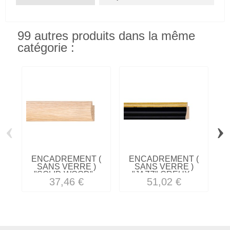
99 autres produits dans la même
catégorie :
‹
›
ENCADREMENT (
ENCADREMENT (
SANS VERRE )
SANS VERRE )
"SOLID WOOD"...
"JAZZ" CREUX...
37,46 €
51,02 €