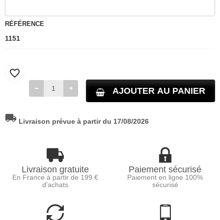
RÉFÉRENCE
1151
favorite_border
AJOUTER AU PANIER
local_shipping
Livraison prévue à partir du 17/08/2026
Livraison gratuite
Paiement sécurisé
En France à partir de 199 €
Paiement en ligne 100%
d'achats
sécurisé