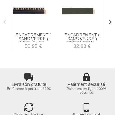
‹
›
ENCADREMENT (
ENCADREMENT (
SANS VERRE )
SANS VERRE )
NOIR - FILET...
"COSTA RICA"...
50,95 €
32,88 €
Livraison gratuite
Paiement sécurisé
En France à partir de 199€
Paiement en ligne 100%
sécurisé
Retours faciles
Service client