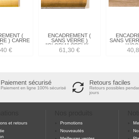
REMENT (
ENCADREMENT (
ENCADRE
RE ) CARRE
SANS VERRE )
SANS VERRE
R...
"GLORIA" CREUX...
WOOD
,40 €
61,30 €
40,8
Retours faciles
Paiement sécurisé
Retours possibles penda
Paiement en ligne 100% sécurisé
jours
mations
Nos produits
Not
sons et retours
Promotions
Me
tie
Nouveautés
No
ion
Meilleures ventes
Pla