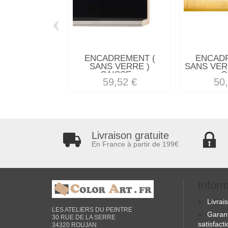
‹
ENCADREMENT (
ENCAD
SANS VERRE )
SANS VER
CAISSE...
O
59,52 €
50
Livraison gratuite
En France à partir de 199€
Infor
Livrai
LES ATELIERS DU PEINTRE
Garan
30 RUE DE LA SERRE
satisfact
34320 ROUJAN