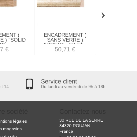
›
MENT (
ENCADREMENT (
ENCADREM
 ) "SOLID
SANS VERRE )
SANS VE
"...
ARGENT - FILET...
"CARIOC
7 €
50,71 €
36,17
Service client
nt 14
Du lundi au vendredi de 9h à 18h
re société
Contactez-nous
30 RUE DE LA SERRE
ntions légales
34320 ROUJAN
s magasins
France
n du site