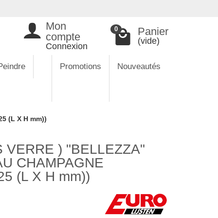
Mon
Panier
0
compte
(vide)
Connexion
Peindre
Promotions
Nouveautés
5 (L X H mm))
 VERRE ) "BELLEZZA"
'EAU CHAMPAGNE
5 (L X H mm))