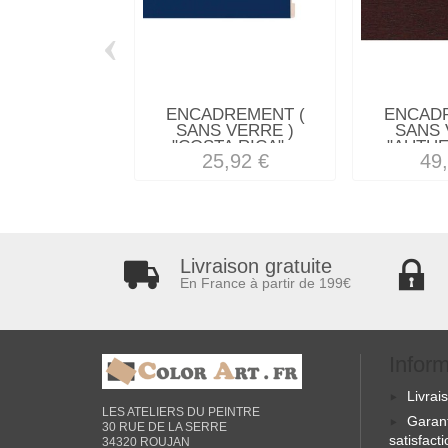
‹
ENCADREMENT (
ENCAD
SANS VERRE )
SANS 
"COSTA RICA"...
"AUTHE
25,92 €
49
Livraison gratuite
En France à partir de 199€
Infor
Livrai
LES ATELIERS DU PEINTRE
Garan
30 RUE DE LA SERRE
satisfact
34320 ROUJAN