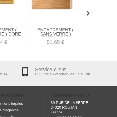
›
MENT (
ENCADREMENT (
ENCADREM
E ) DORE
SANS VERRE )
SANS VE
I /...
"METALLO"...
WENGE NO
4 €
51,65 €
137,2
Service client
nt 14
Du lundi au vendredi de 9h à 18h
re société
Contactez-nous
30 RUE DE LA SERRE
ntions légales
34320 ROUJAN
s magasins
France
n du site