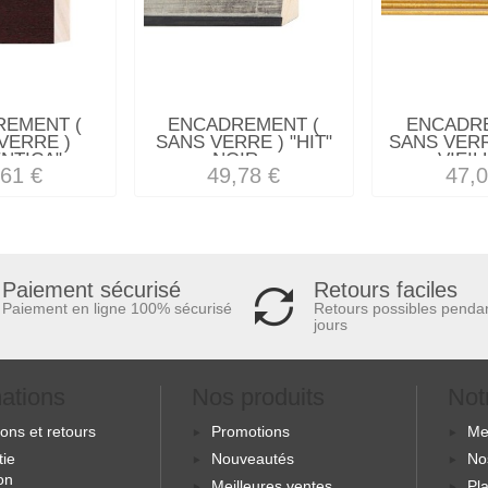
REMENT (
ENCADREMENT (
ENCADRE
VERRE )
SANS VERRE ) "HIT"
SANS VERR
NTICA"...
NOIR...
VIEILL
,61 €
49,78 €
47,0
Retours faciles
Paiement sécurisé
Retours possibles penda
Paiement en ligne 100% sécurisé
jours
mations
Nos produits
Not
sons et retours
Promotions
Me
tie
Nouveautés
No
ion
Meilleures ventes
Pla