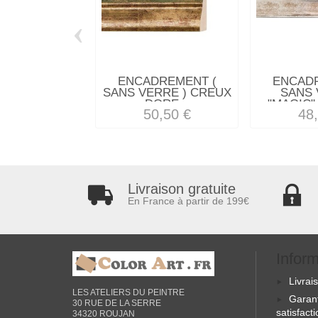
‹
ENCADREMENT (
ENCAD
SANS VERRE ) CREUX
SANS 
DORE...
"MAGIC"
50,50 €
48
Livraison gratuite
En France à partir de 199€
Infor
Livrai
LES ATELIERS DU PEINTRE
Garan
30 RUE DE LA SERRE
satisfact
34320 ROUJAN