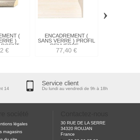
›
MENT (
ENCADREMENT (
ENCADREM
ERRE )
SANS VERRE ) PROFIL
SANS VERRE
ARGENT...
RENVERSE...
NOIR/FIL
2 €
77,40 €
70,08
Service client
nt 14
Du lundi au vendredi de 9h à 18h
re société
Contactez-nous
30 RUE DE LA SERRE
ntions légales
34320 ROUJAN
s magasins
France
n du site