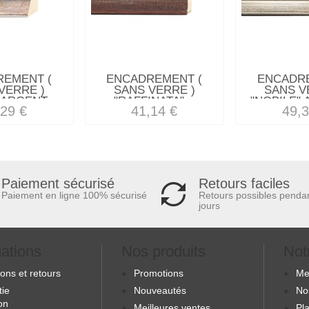
REMENT (
ENCADREMENT (
ENCADRE
VERRE )
SANS VERRE )
SANS V
 ARGENT...
"RAFFINATA"...
"NOBILE" 
,29 €
41,14 €
49,3
Retours faciles
Paiement sécurisé
Retours possibles penda
Paiement en ligne 100% sécurisé
jours
mations
Nos produits
Not
sons et retours
Promotions
Me
tie
Nouveautés
No
ion
Meilleures ventes
Pla