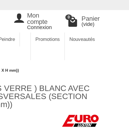
Mon
Panier
0
compte
(vide)
Connexion
Peindre
Promotions
Nouveautés
 X H mm))
 VERRE ) BLANC AVEC
SVERSALES (SECTION
mm))