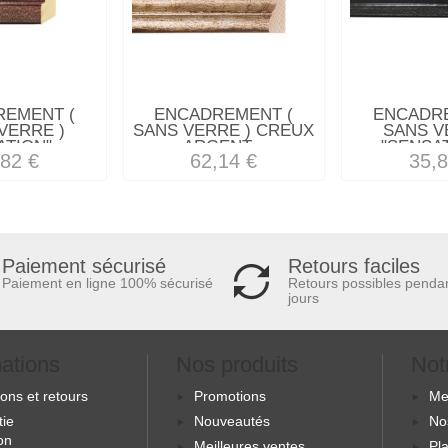
REMENT (
ENCADREMENT (
ENCADRE
VERRE )
SANS VERRE ) CREUX
SANS V
TION"...
ARGENT...
"SENSAT
,82 €
62,14 €
35,8
Retours faciles
Paiement sécurisé
Retours possibles penda
Paiement en ligne 100% sécurisé
jours
mations
Nos produits
Not
sons et retours
Promotions
Me
tie
Nouveautés
No
ion
Meilleures ventes
Pla