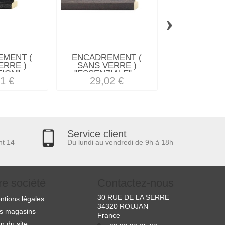
›
MENT (
ENCADREMENT (
ENCADREM
ERRE )
SANS VERRE )
SANS VE
ION"...
"ESSENZIALE"...
"MAGIC" E
1 €
29,02 €
48,29
Service client
nt 14
Du lundi au vendredi de 9h à 18h
re société
Contactez-nous
30 RUE DE LA SERRE
ntions légales
34320 ROUJAN
s magasins
France
n du site