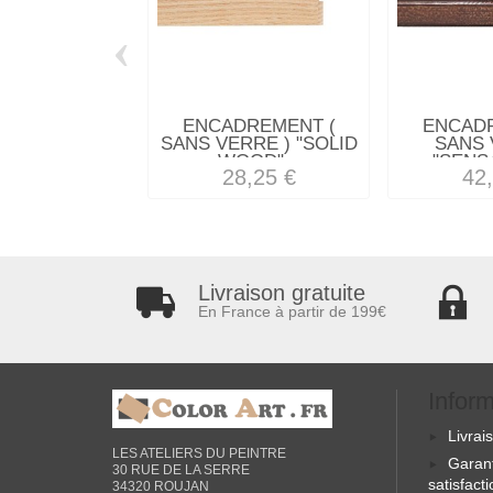
‹
ENCADREMENT (
ENCAD
SANS VERRE ) "SOLID
SANS 
WOOD"...
"SENSA
28,25 €
42
Livraison gratuite
En France à partir de 199€
Infor
Livrai
LES ATELIERS DU PEINTRE
Garan
30 RUE DE LA SERRE
satisfact
34320 ROUJAN