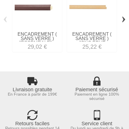
‹
›
ENCADREMENT (
ENCADREMENT (
SANS VERRE )
SANS VERRE )
"ESSENZIALE"...
JONC BRUT
29,02 €
25,22 €
RAMIN...
Livraison gratuite
Paiement sécurisé
En France à partir de 199€
Paiement en ligne 100%
sécurisé
Retours faciles
Service client
Retours possibles pendant 14
Du lundi au vendredi de 9h à