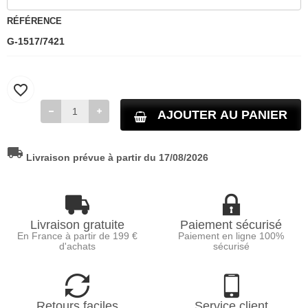
RÉFÉRENCE
G-1517/7421
favorite_border
AJOUTER AU PANIER
local_shipping
Livraison prévue à partir du 17/08/2026
Livraison gratuite
Paiement sécurisé
En France à partir de 199 €
Paiement en ligne 100%
d'achats
sécurisé
Retours faciles
Service client