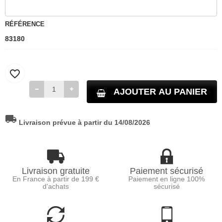
RÉFÉRENCE
83180
favorite_border
AJOUTER AU PANIER
local_shipping
Livraison prévue à partir du 14/08/2026
Livraison gratuite
Paiement sécurisé
En France à partir de 199 €
Paiement en ligne 100%
d'achats
sécurisé