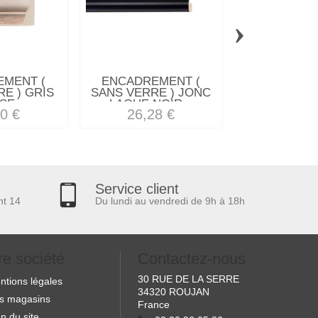
›
MENT (
ENCADREMENT (
ENCADREM
E ) GRIS
SANS VERRE ) JONC
SANS VERRE 
E...
LAQUE NOIR...
INCLINE
0 €
26,28 €
23,98
Service client
nt 14
Du lundi au vendredi de 9h à 18h
re société
Contactez-nous
30 RUE DE LA SERRE
ntions légales
34320 ROUJAN
s magasins
France
n du site