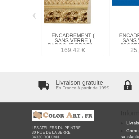
‹
ENCADREMENT (
ENCAD
SANS VERRE )
SANS 
BAROQUE PROFIL...
"COSTA
169,42 €
25
Livraison gratuite
En France à partir de 199€
Infor
Livrai
LES ATELIERS DU PEINTRE
Garan
30 RUE DE LA SERRE
satisfact
34320 ROUJAN