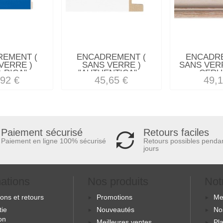
REMENT (
ENCADREMENT (
ENCADRE
VERRE )
SANS VERRE )
SANS VERR
 RICA"...
"AUTHENTICA"...
CERUS
,92 €
45,65 €
49,1
Retours faciles
Paiement sécurisé
Retours possibles penda
Paiement en ligne 100% sécurisé
jours
mations
Nos produits
Not
sons et retours
Promotions
Me
tie
Nouveautés
No
ion
Meilleures ventes
Pla