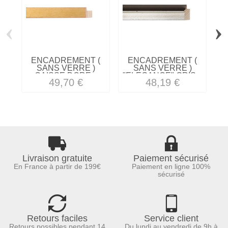
‹
›
ENCADREMENT (
ENCADREMENT (
SANS VERRE )
SANS VERRE )
CAISSE DORE...
"ELEGANCE" GRIS...
"
49,70 €
48,19 €
Livraison gratuite
Paiement sécurisé
En France à partir de 199€
Paiement en ligne 100%
sécurisé
Retours faciles
Service client
Retours possibles pendant 14
Du lundi au vendredi de 9h à