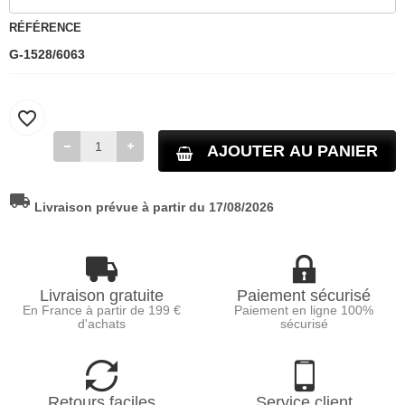
RÉFÉRENCE
G-1528/6063
favorite_border
AJOUTER AU PANIER
local_shipping
Livraison prévue à partir du 17/08/2026
Livraison gratuite
Paiement sécurisé
En France à partir de 199 €
Paiement en ligne 100%
d'achats
sécurisé
Retours faciles
Service client