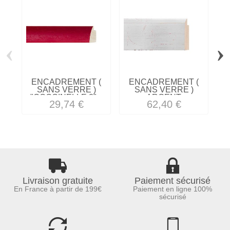
‹
›
ENCADREMENT (
ENCADREMENT (
SANS VERRE )
SANS VERRE )
"COCCINELLE 2"...
ARGENT
29,74 €
62,40 €
(SECTION...
Livraison gratuite
Paiement sécurisé
En France à partir de 199€
Paiement en ligne 100%
sécurisé